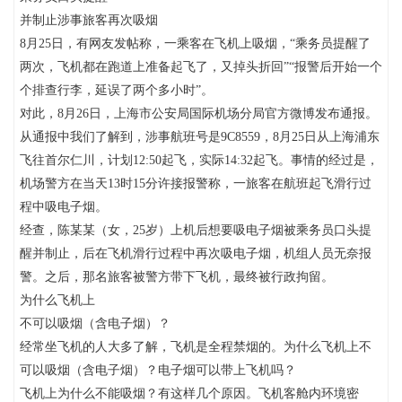
并制止涉事旅客再次吸烟
8月25日，有网友发帖称，一乘客在飞机上吸烟，“乘务员提醒了
两次，飞机都在跑道上准备起飞了，又掉头折回”“报警后开始一个
个排查行李，延误了两个多小时”。
对此，8月26日，上海市公安局国际机场分局官方微博发布通报。
从通报中我们了解到，涉事航班号是9C8559，8月25日从上海浦东
飞往首尔仁川，计划12:50起飞，实际14:32起飞。事情的经过是，
机场警方在当天13时15分许接报警称，一旅客在航班起飞滑行过
程中吸电子烟。
经查，陈某某（女，25岁）上机后想要吸电子烟被乘务员口头提
醒并制止，后在飞机滑行过程中再次吸电子烟，机组人员无奈报
警。之后，那名旅客被警方带下飞机，最终被行政拘留。
为什么飞机上
不可以吸烟（含电子烟）？
经常坐飞机的人大多了解，飞机是全程禁烟的。为什么飞机上不
可以吸烟（含电子烟）？电子烟可以带上飞机吗？
飞机上为什么不能吸烟？有这样几个原因。飞机客舱内环境密