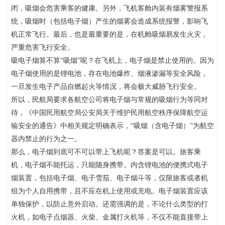
闭，吸烟会危害乘客的健康。另外，飞机客舱内装有烟雾警报系
统，吸烟时（包括电子烟）产生的烟雾会造成系统报警，影响飞
机正常飞行。最后，也是最重要的是，在机舱吸烟易发生火灾，
严重危害飞行安全。
吸电子烟算不算“吸烟”呢？在飞机上，电子烟是禁止使用的。因为
电子烟使用的是锂电池，存在电池爆炸、烟液渗漏等安全风险，
一旦发生电子产品自燃起火等情况，将会极大威胁飞行安全。
所以，民航局要求各航空公司将电子烟与常规的吸烟行为等同对
待，《中国民用航空局公安局关于维护民用航空秩序保障航空运
输安全的通告》中相关规定明确表示，“吸烟（含电子烟）”为航空
器内禁止的行为之一。
那么，电子烟到底可不可以带上飞机呢？答案是可以。旅客乘
机，电子烟不能托运，只能随身携带。内含锂电池的便携式电子
烟装置，包括电子烟、电子雪茄、电子烟斗等，仅限旅客或者机
组为个人自用携带，且不应在机上使用或充电。电子烟装置应该
单独保护，以防止意外启动。还需强调的是，不论什么类型的打
火机，如电子点烟器、火柴、金属打火机等，不仅不能直接带上