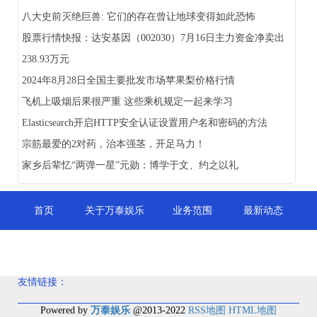
八大史前灭绝巨兽: 它们的存在曾让地球变得如此恐怖
股票行情快报：达安基因（002030）7月16日主力资金净卖出
238.93万元
2024年8月28日全国主要批发市场苹果梨价格行情
飞机上吸烟后果很严重 这些乘机规定一起来学习
Elasticsearch开启HTTP安全认证设置用户名和密码的方法
宗筋最爱的2对药，治本强茎，开足马力！
家乡后辈忆“两弹一星”元勋：博学于文、约之以礼
首页
关于万泰娱乐
业务范围
最新动态
联系我们
友情链接：
Powered by
万泰娱乐
@2013-2022
RSS地图
HTML地图