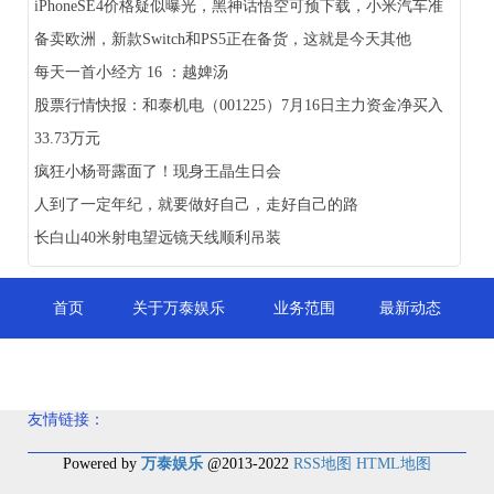
iPhoneSE4价格疑似曝光，黑神话悟空可预下载，小米汽车准
备卖欧洲，新款Switch和PS5正在备货，这就是今天其他
每天一首小经方 16 ：越婢汤
股票行情快报：和泰机电（001225）7月16日主力资金净买入
33.73万元
疯狂小杨哥露面了！现身王晶生日会
人到了一定年纪，就要做好自己，走好自己的路
长白山40米射电望远镜天线顺利吊装
首页
关于万泰娱乐
业务范围
最新动态
联系我们
友情链接：
Powered by
万泰娱乐
@2013-2022
RSS地图
HTML地图