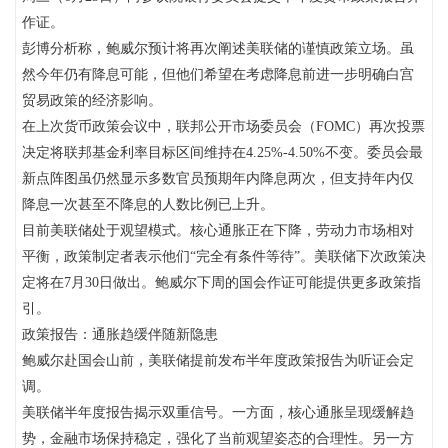
作证。
彭博分析称，鲍威尔预计将再次阐述美联储的谨慎政策立场。虽
然今年仍有降息可能，但他们希望在考虑降息前进一步明确白宫
贸易政策的经济影响。
在上次货币政策会议中，联邦公开市场委员会（FOMC）再次投票
决定将联邦基金利率目标区间维持在4.25%-4.50%不变。委员会最
新点阵图虽仍然显示多数官员预期年内降息两次，但支持年内仅
降息一次甚至不降息的人数比例已上升。
目前美联储处于观望模式。核心通胀正在下降，劳动力市场相对
平衡，政策制定者表示他们“完全有条件等待”。美联储下次政策决
定将在7月30日做出。鲍威尔下周的国会作证可能提供更多政策指
引。
政策报告：通胀趋缓伴随新隐患
鲍威尔赴国会山前，美联储提前发布半年度政策报告为听证会定
调。
美联储半年度报告揭示双重信号。一方面，核心通胀呈现缓解趋
势，金融市场保持稳定，强化了当前观望姿态的合理性。另一方