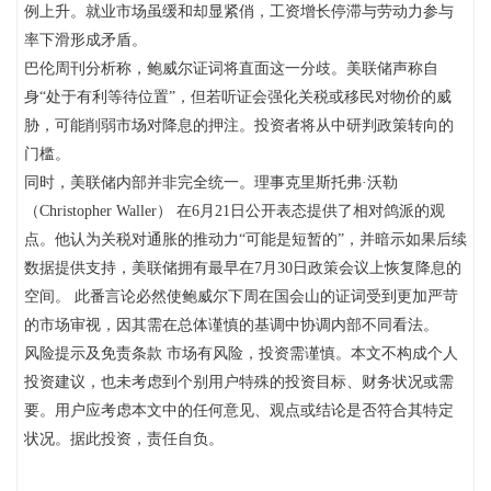
例上升。就业市场虽缓和却显紧俏，工资增长停滞与劳动力参与
率下滑形成矛盾。
巴伦周刊分析称，鲍威尔证词将直面这一分歧。美联储声称自
身“处于有利等待位置”，但若听证会强化关税或移民对物价的威
胁，可能削弱市场对降息的押注。投资者将从中研判政策转向的
门槛。
同时，美联储内部并非完全统一。理事克里斯托弗·沃勒
（Christopher Waller） 在6月21日公开表态提供了相对鸽派的观
点。他认为关税对通胀的推动力“可能是短暂的”，并暗示如果后续
数据提供支持，美联储拥有最早在7月30日政策会议上恢复降息的
空间。 此番言论必然使鲍威尔下周在国会山的证词受到更加严苛
的市场审视，因其需在总体谨慎的基调中协调内部不同看法。
风险提示及免责条款 市场有风险，投资需谨慎。本文不构成个人
投资建议，也未考虑到个别用户特殊的投资目标、财务状况或需
要。用户应考虑本文中的任何意见、观点或结论是否符合其特定
状况。据此投资，责任自负。