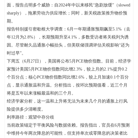
面，报告点明多个威胁：自2024年中以来移民“急剧放缓”（slowed
sharply），拖累劳动力供应增长；同时，新关税政策推升物价预
期。
报告特别援引密歇根大学调查：6月一年期通胀预期飙至5.1%（去
年12月为2.8%），长期预期升至4.1%，多数受访者将关税列为诱
因。尽管耐久品通胀小幅抬头，但美联储强调评估关税影响“还为
时过早”。
下周五（6月27日），美国将公布5月PCE物价指数。目前，经济学
家预计美国5月PCE物价指数同比增2.3%，较上月的2.1%提升0.2
个百分点；核心PCE物价指数同比增2.6%，较上月加速0.1个百分
点，显示通胀温和升温。分析指出，按环比预期值看，近三个月
将是五年以来涨幅最温和的三个月。
经济学家分析，这一温和上升将无法为未来几个月的通胀上行风
险提供多少清晰度。
利率路径：观望中存分歧
当前政策锚定于平衡风险与数据依赖。报告指出，官员在6月预测
中维持今年两次降息的可能性，但支持单次或零降息的决策者比