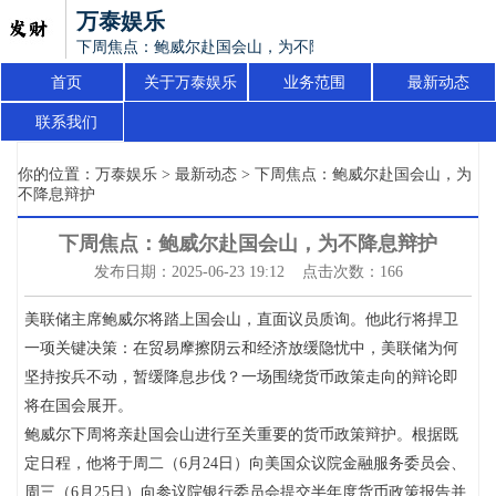
万泰娱乐
下周焦点：鲍威尔赴国会山，为不降息辩护
首页
关于万泰娱乐
业务范围
最新动态
联系我们
你的位置：
万泰娱乐
>
最新动态
> 下周焦点：鲍威尔赴国会山，为
不降息辩护
下周焦点：鲍威尔赴国会山，为不降息辩护
发布日期：2025-06-23 19:12 点击次数：166
美联储主席鲍威尔将踏上国会山，直面议员质询。他此行将捍卫
一项关键决策：在贸易摩擦阴云和经济放缓隐忧中，美联储为何
坚持按兵不动，暂缓降息步伐？一场围绕货币政策走向的辩论即
将在国会展开。
鲍威尔下周将亲赴国会山进行至关重要的货币政策辩护。根据既
定日程，他将于周二（6月24日）向美国众议院金融服务委员会、
周三（6月25日）向参议院银行委员会提交半年度货币政策报告并